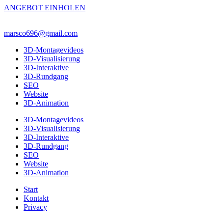
ANGEBOT EINHOLEN
marsco696@gmail.com
3D-Montagevideos
3D-Visualisierung
3D-Interaktive
3D-Rundgang
SEO
Website
3D-Animation
3D-Montagevideos
3D-Visualisierung
3D-Interaktive
3D-Rundgang
SEO
Website
3D-Animation
Start
Kontakt
Privacy