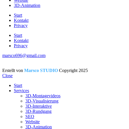
Website
3D-Animation
Start
Kontakt
Privacy
Start
Kontakt
Privacy
marsco696@gmail.com
Erstellt von
Marsco STUDIO
Copyright
2025
Close
Start
Services
3D-Montagevideos
3D-Visualisierung
3D-Interaktive
3D-Rundgang
SEO
Website
3D-Animation